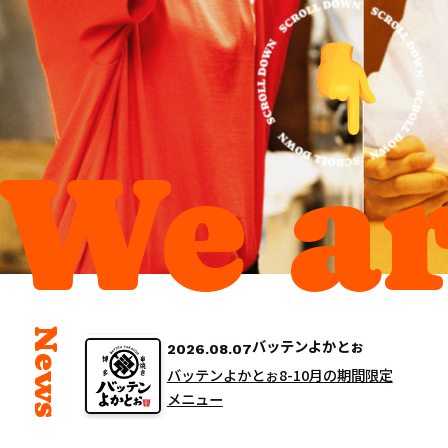
We a
煮干しらーめん玉五郎
2026.06.16
期間限定「冷やし煮干しらーめん」始
まりました！
News
バッテンよかとぉ
2026.08.07
バッテンよかとぉ8-10月の期間限定
メニュー
焼肉どんどん
2026.08.07