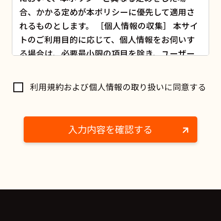
合、かかる定めが本ポリシーに優先して適用さ
れるものとします。 ［個人情報の収集］ 本サイ
トのご利用目的に応じて、個人情報をお伺いす
る場合は、必要最小限の項目を除き、ユーザー
様の意思による任意のご提供を原則とします。
また、ご提供頂く際は、利用目的をユーザー様
に明示し、明示した利用目的の範囲内で個人情
報の収集を行います。ユーザー様が個人情報の
ご提供に同意頂けない場合は、ユーザー様の意
思により個人情報の提供を拒否することが可能
です。この場合本サイトでのユーザー様のご利
用ができない場合がございますが、あらかじめ
ご了承ください。 ［第三者への開示］ 当社は、
ユーザー様にご提供いただいた個人情報を厳重
に管理し、第三者に対して開示することはあり
ません。但し次に該当する場合はこの限りでは