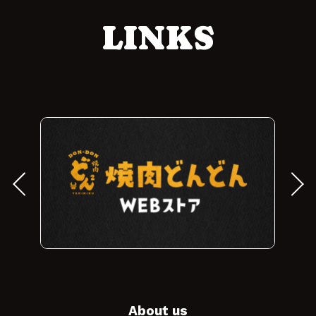
ありません。 ユーザー様から承諾を得た場合 ユ
LINKS
ーザー様に明示した利用目的を実施する上で必
要となる協力会社および業務委託会社に対し
て、機密保持契約を締結した上で個人情報を開
示する場合 統計的なデータとして、ユーザー様
個人を識別できない状態にした場合 法令等によ
り公的機関から開示を求められた場合 ［個人情
報の保護］ 当社は、ユーザー様にご提供いただ
いた個人情報について、漏洩、流用、改ざん等
を防止するため、本サイトのセキュリティ維持
に努め、合理的な範囲で必要な保護をいたしま
す。 ［プライバシーポリシーの変更］ 当社は、
ユーザー様の個人情報の取扱いにつきまして、
関係する法令等を遵守するとともに、本ポリシ
ーの改善を適宜図ってまいります。従って、本ポ
About us
リシーが予告無く変更されることがあります。