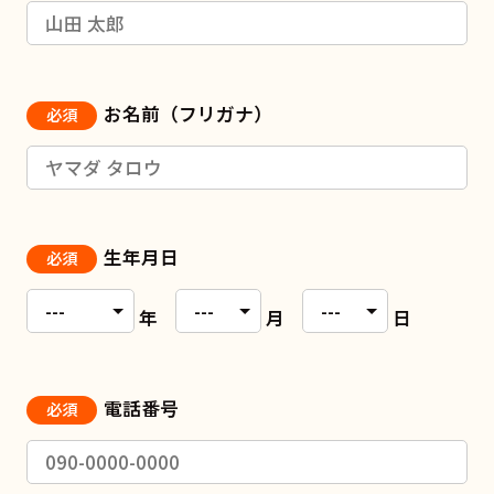
お名前（フリガナ）
必須
生年月日
必須
年
月
日
電話番号
必須