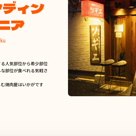
ンディン
ニア
iku
する人気部位から希少部位
んな部位が食べれる気軽さ
しむ焼肉屋はいかがです