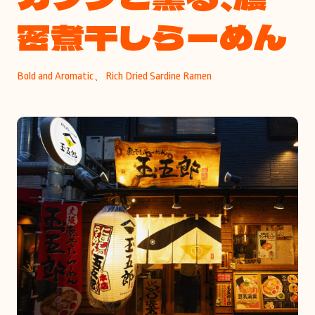
密煮干しらーめん
Bold and Aromatic、Rich Dried Sardine Ramen