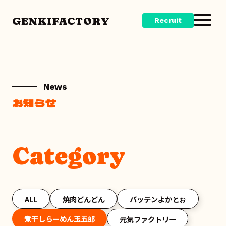
GENKIFACTORY
Recruit
News
お知らせ
Category
ALL
焼肉どんどん
バッテンよかとぉ
煮干しらーめん玉五郎
元気ファクトリー