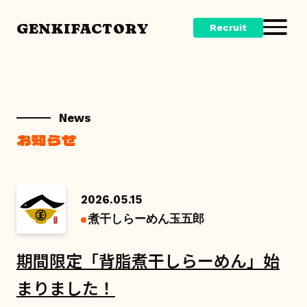
GENKIFACTORY
Recruit
News
お知らせ
2026.05.15
煮干しらーめん玉五郎
期間限定「背脂煮干しらーめん」始
まりました！