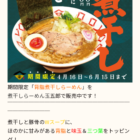
期間限定「
背脂煮干しらーめん
」
を
煮干しらーめん玉
五郎で販売中です！
￣￣￣￣￣￣￣￣￣￣￣￣￣￣￣￣￣￣￣￣￣￣￣
￣￣￣￣￣￣￣￣
煮干しと豚骨の
Wスープ
に、
ほのかに甘みがある
背脂
と
味玉
＆
三つ葉
をトッピン
グ！