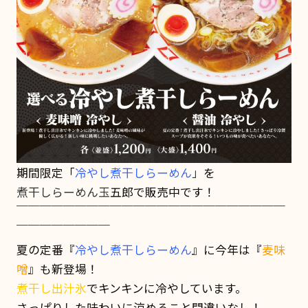
期間限定「
冷やし
煮干しらーめん
」
を
煮干しらーめん玉
五郎で販売中です！
￣￣￣￣￣￣￣￣￣￣￣￣￣￣￣￣￣￣￣￣￣￣￣
￣￣￣￣￣￣￣￣
夏の定番『
冷やし煮干しらーめん
』に今年は『
麦味
噌
』も新登場！
煮干し出汁氷
でキンキンに冷やしています。
さっぱりした味わいに涼めること間違いなし！