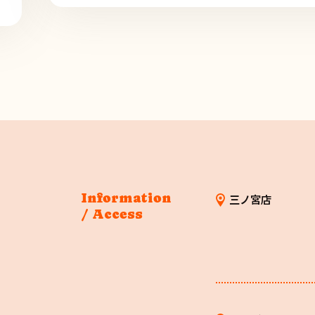
Information
三ノ宮店
/ Access