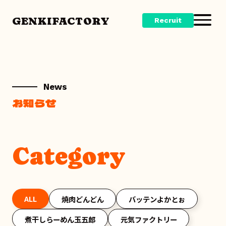
GENKIFACTORY
Recruit
News
お知らせ
Category
ALL
焼肉どんどん
バッテンよかとぉ
煮干しらーめん玉五郎
元気ファクトリー