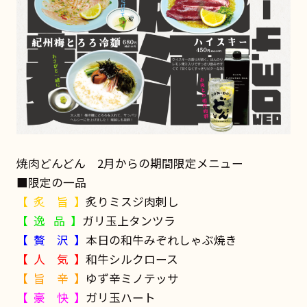
焼肉どんどん 2月からの期間限定メニュー
■限定の一品
【 炙 旨 】
炙りミスジ肉刺し
【 逸 品 】
ガリ玉上タンツラ
【 贅 沢 】
本日の和牛みぞれしゃぶ焼き
【 人 気 】
和牛シルクロース
【 旨 辛 】
ゆず辛ミノテッサ
【 豪 快 】
ガリ玉ハート