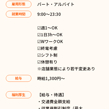
パート・アルバイト
雇用形態
9:00〜23:30
就業時間
☑︎週1〜OK
☑︎1日3h〜OK
☑︎WワークOK
☑︎終電考慮
☑︎シフト制
☑︎休憩有り
※店舗業態により若干変更あり
時給1,300円～
給与
【給与・待遇】
福利厚生
・交通費全額支給
・従業員割引制度（最大