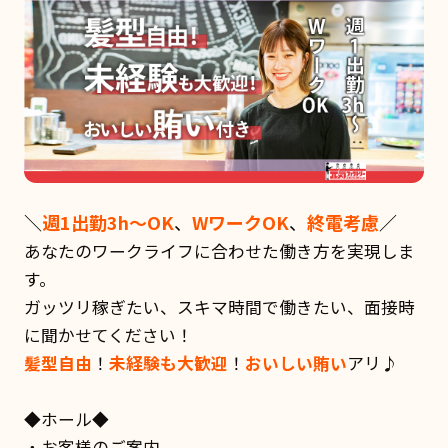
＼
週1出勤3h〜OK
、
WワークOK
、
終電考慮
／
あなたのワークライフに合わせた働き方を実現しま
す。
ガッツリ稼ぎたい、スキマ時間で働きたい、面接時
に聞かせてください！
髪型自由
！
未経験も大歓迎
！
おいしい賄い
アリ♪
◆ホール◆
・お客様のご案内